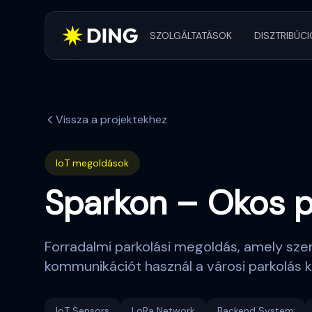
SZOLGÁLTATÁSOK
DISZTRIBÚCI
Vissza a projektekhez
IoT megoldások
Sparkon – Okos p
Forradalmi parkolási megoldás, amely sze
kommunikációt használ a városi parkolás k
IoT Sensors
LoRa Network
Backend System