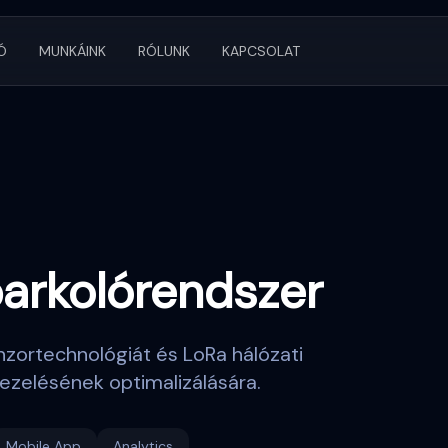
Ó
MUNKÁINK
RÓLUNK
KAPCSOLAT
arkolórendszer
nzortechnológiát és LoRa hálózati
ezelésének optimalizálására.
Mobile App
Analytics