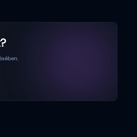
t?
ésében.