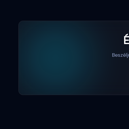
É
Beszél