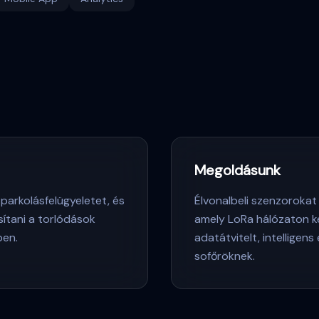
Megoldásunk
 parkolásfelügyeletet, és
Élvonalbeli szenzorokat
sítani a torlódások
amely LoRa hálózaton k
ben.
adatátvitelt, intelligens
sofőröknek.